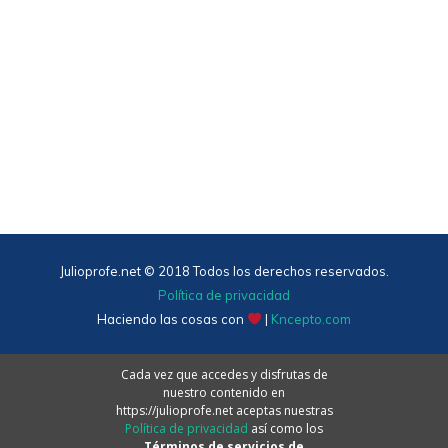
Julioprofe.net © 2018 Todos los derechos reservados.
Política de privacidad
Haciendo las cosas con
|
Kncepto.com
Cada vez que accedes y disfrutas de
nuestro contenido en
https://julioprofe.net aceptas nuestras
Política de privacidad
así como los
Términos de servicios de