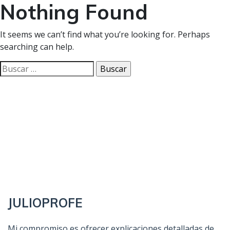
Nothing Found
It seems we can’t find what you’re looking for. Perhaps
searching can help.
Buscar:
JULIOPROFE
Mi compromiso es ofrecer explicaciones detalladas de