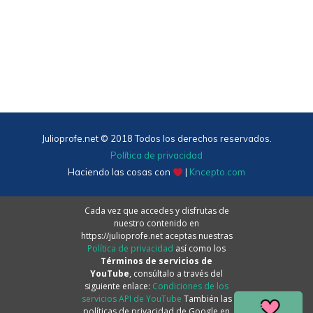
Julioprofe.net © 2018 Todos los derechos reservados.
Política de privacidad
Haciendo las cosas con
|
Kncepto.com
Cada vez que accedes y disfrutas de
nuestro contenido en
https://julioprofe.net aceptas nuestras
Política de privacidad
así como los
Términos de servicios de
YouTube
, consúltalo a través del
siguiente enlace:
Condiciones de los
servicios API de YouTube
También las
políticas de privacidad de Google en