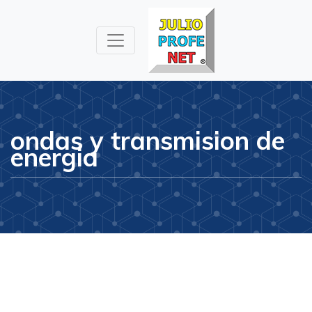
Julioprofe.net
Videos de
Matemáticas y
Física
ondas y transmision de
energia