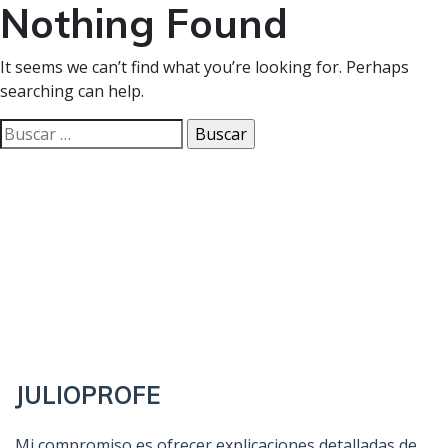
Nothing Found
It seems we can’t find what you’re looking for. Perhaps
searching can help.
Buscar:
JULIOPROFE
Mi compromiso es ofrecer explicaciones detalladas de