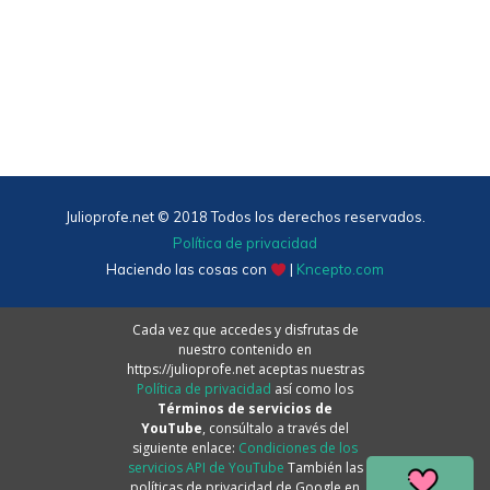
Julioprofe.net © 2018 Todos los derechos reservados.
Política de privacidad
Haciendo las cosas con
|
Kncepto.com
Cada vez que accedes y disfrutas de
nuestro contenido en
https://julioprofe.net aceptas nuestras
Política de privacidad
así como los
Términos de servicios de
YouTube
, consúltalo a través del
siguiente enlace:
Condiciones de los
servicios API de YouTube
También las
políticas de privacidad de Google en