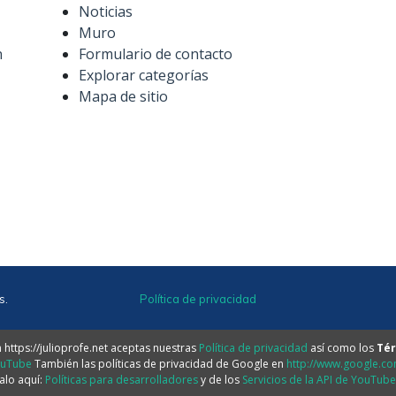
Noticias
Muro
n
Formulario de contacto
Explorar categorías
Mapa de sitio
s.
Política de privacidad
https://julioprofe.net aceptas nuestras
Política de privacidad
así como los
Tér
ouTube
También las políticas de privacidad de Google en
http://www.google.com
alo aquí:
Políticas para desarrolladores
y de los
Servicios de la API de YouTub