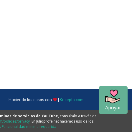
Haciendo las cosas con
|
Kncepto.com
Apoyar
minos de servicios de YouTube
, consúltalo a través del
/policies/privacy.
En Julioprofe.net hacemos uso de los
e: Funcionalidad mínima requerida