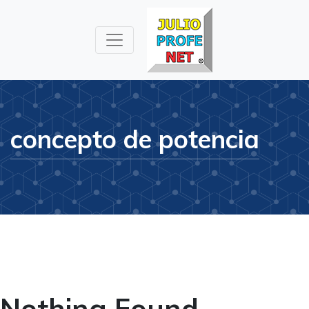
Julioprofe.net
Videos de
Matemáticas y
Física
concepto de potencia
Nothing Found