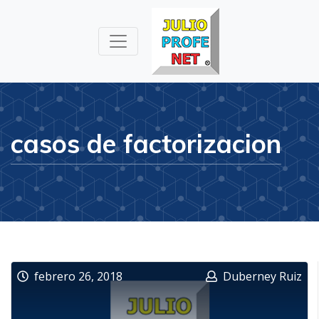
Julioprofe.net
Videos de
Matemáticas y
Física
casos de factorizacion
febrero 26, 2018
Duberney Ruiz