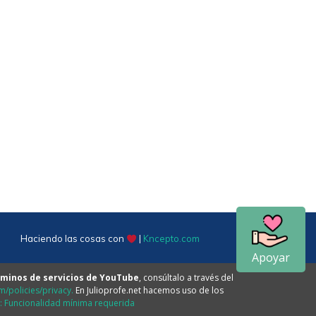
Haciendo las cosas con
|
Kncepto.com
Apoyar
minos de servicios de YouTube
, consúltalo a través del
/policies/privacy.
En Julioprofe.net hacemos uso de los
e: Funcionalidad mínima requerida