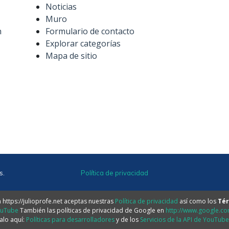
Noticias
Muro
n
Formulario de contacto
Explorar categorías
Mapa de sitio
s.
Política de privacidad
https://julioprofe.net aceptas nuestras
Política de privacidad
así como los
Tér
ouTube
También las políticas de privacidad de Google en
http://www.google.com
alo aquí:
Políticas para desarrolladores
y de los
Servicios de la API de YouTub