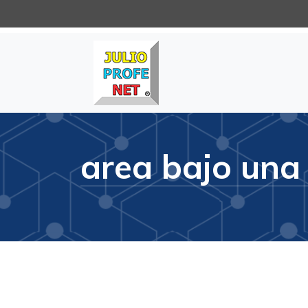
Julioprofe.net
Videos de Matemáticas y Físi
area bajo una