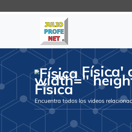
Julioprofe.net
Videos de Matemáticas y Físi
Física' 
width='' heigh
Física
Encuentra todos los videos relacionad