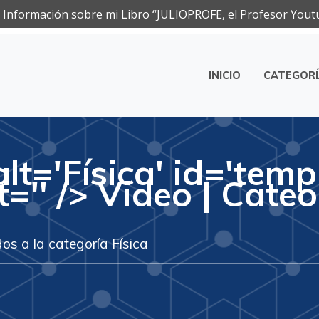
Información sobre mi Libro “JULIOPROFE, el Profesor Yout
INICIO
CATEGOR
ca
alt='Física' id='temp
t='' /> Video | Cate
os a la categoría Física