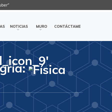
uber”
ÍAS
NOTICIAS
MURO
CONTÁCTAME
l_icon_9'
ogría: