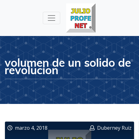
Julioprofe.net
Videos de
Matemáticas y
Física
volumen de un solido de
revolucion
marzo 4, 2018
Duberney Ruiz