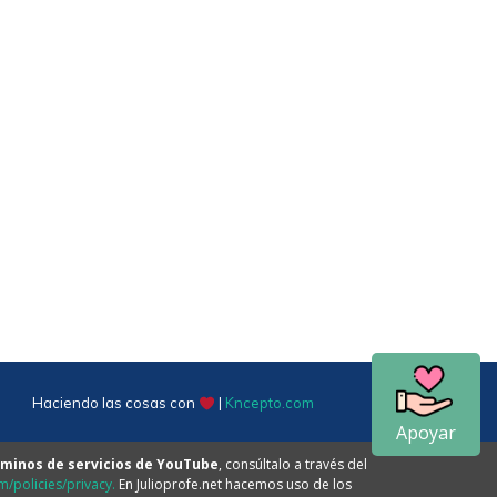
Haciendo las cosas con
|
Kncepto.com
Apoyar
minos de servicios de YouTube
, consúltalo a través del
/policies/privacy.
En Julioprofe.net hacemos uso de los