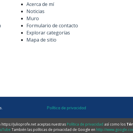
Acerca de mí
Noticias
Muro
n
Formulario de contacto
Explorar categorías
Mapa de sitio
s.
Política de privacidad
https://julioprofe.net aceptas nuestras
Política de privacidad
así como los
Tér
ouTube
También las políticas de privacidad de Google en
http://www.google.com