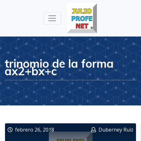
Julioprofe.net
Videos de
Matemáticas y
Física
trinomio de la forma
ax2+bx+c
febrero 26, 2018
Duberney Ruiz