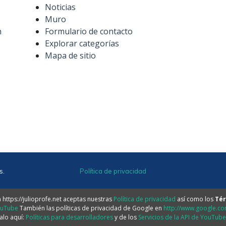
Noticias
Muro
n
Formulario de contacto
Explorar categorías
Mapa de sitio
s.
Política de privacidad
https://julioprofe.net aceptas nuestras
Política de privacidad
así como los
Tér
ouTube
También las políticas de privacidad de Google en
http://www.google.com
alo aquí:
Políticas para desarrolladores
y de los
Servicios de la API de YouTub