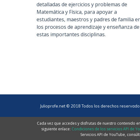
detalladas de ejercicios y problemas de
Matemática y Física, para apoyar a
estudiantes, maestros y padres de familia e
los procesos de aprendizaje y enseñanza de
estas importantes disciplinas.
Julioprofe.net © 2018 Todos los derechos reservado
Cada vez que accedes y disfrutas de nuestro contenido en 
siguiente enlace:
Condiciones de los servicios API de Y
Servicios API de YouTube, consúlt