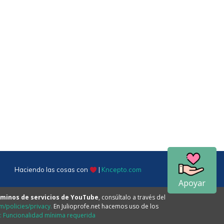
Haciendo las cosas con
|
Kncepto.com
Apoyar
minos de servicios de YouTube
, consúltalo a través del
/policies/privacy.
En Julioprofe.net hacemos uso de los
e: Funcionalidad mínima requerida