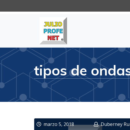
Julioprofe.net
Videos de Matemáticas y Físi
tipos de onda
marzo 5, 2018
Duberney Ru