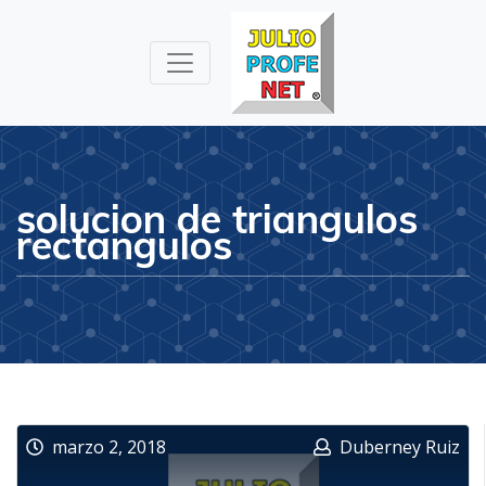
Julioprofe.net
Videos de
Matemáticas y
Física
solucion de triangulos
rectangulos
marzo 2, 2018
Duberney Ruiz