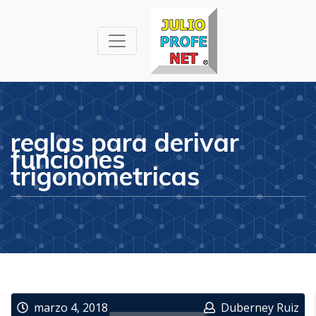
Julioprofe.net
Videos de
Matemáticas y
Física
reglas para derivar
funciones
trigonometricas
marzo 4, 2018
Duberney Ruiz