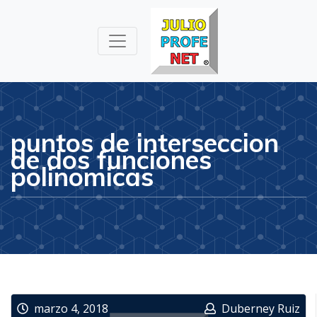
Julioprofe.net
Videos de
Matemáticas y
Física
puntos de interseccion
de dos funciones
polinomicas
marzo 4, 2018
Duberney Ruiz