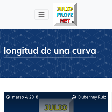
Julioprofe.net
Videos de
Matemáticas y
Física
longitud de una curva
marzo 4, 2018
Duberney Ruiz