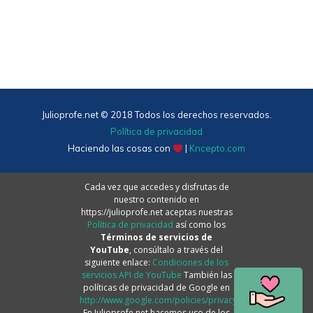
Julioprofe.net © 2018 Todos los derechos reservados.
Política de privacidad
Haciendo las cosas con
|
Kncepto.com
Cada vez que accedes y disfrutas de
nuestro contenido en
https://julioprofe.net aceptas nuestras
Política de privacidad
así como los
Términos de servicios de
YouTube
, consúltalo a través del
siguiente enlace:
Condiciones de los
servicios API de YouTube
También las
políticas de privacidad de Google en
http://www.google.com/policies/privacy.
En Julioprofe.net hacemos uso de los