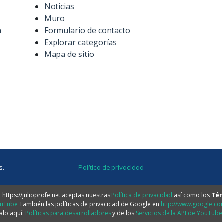
Noticias
Muro
n
Formulario de contacto
Explorar categorías
Mapa de sitio
s.
Política de privacidad
https://julioprofe.net aceptas nuestras
Política de privacidad
así como los
Tér
ouTube
También las políticas de privacidad de Google en
http://www.google.com
alo aquí:
Políticas para desarrolladores
y de los
Servicios de la API de YouTub