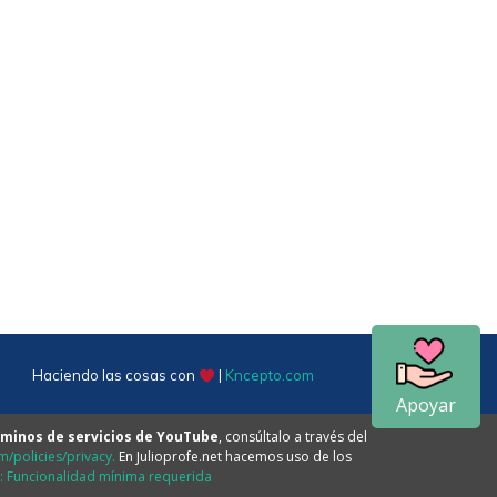
Haciendo las cosas con
|
Kncepto.com
Apoyar
minos de servicios de YouTube
, consúltalo a través del
/policies/privacy.
En Julioprofe.net hacemos uso de los
e: Funcionalidad mínima requerida